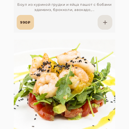
Боул из куриной грудки и яйца пашот с бобами
эдамамэ, брокколи, авокадо,...
990₽