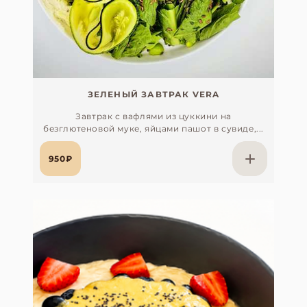
ЗЕЛЕНЫЙ ЗАВТРАК VERA
Завтрак с вафлями из цуккини на
безглютеновой муке, яйцами пашот в сувиде,...
950₽