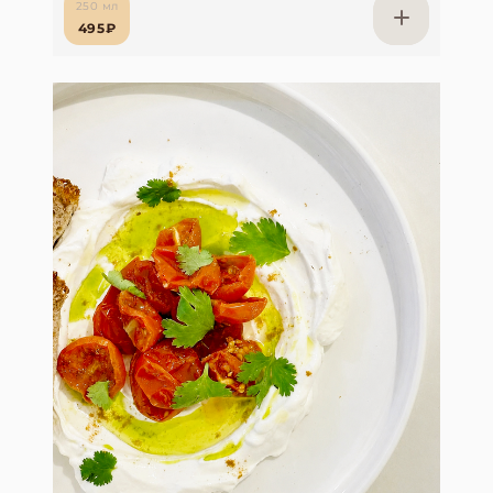
250 мл
495₽