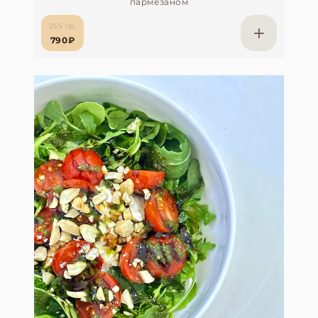
пармезаном
255 гр.
790₽