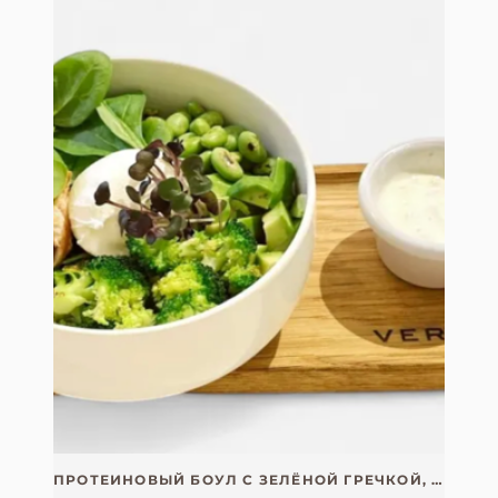
ПРОТЕИНОВЫЙ БОУЛ С ЗЕЛЁНОЙ ГРЕЧКОЙ, ЭДАМАМЭ И КУРИНОЙ ГРУДКОЙ