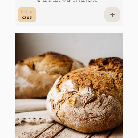
пшеничный хлеб на закваске,...
840 гр.
430₽