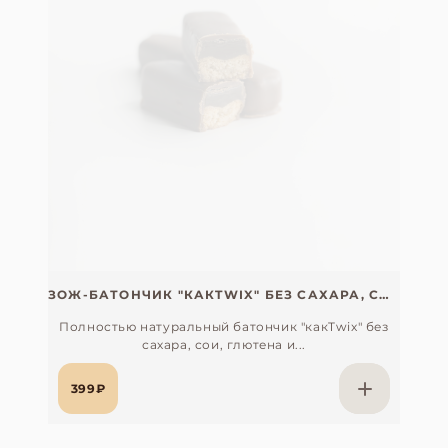
ЗОЖ-БАТОНЧИК "КАКTWIX" БЕЗ САХАРА, СОИ, ГЛЮТЕНА И ЛАКТОЗЫ C ХОДЖИЧА
Полностью натуральный батончик "какTwix" без
сахара, сои, глютена и...
399₽