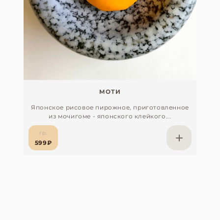
МОТИ
Японское рисовое пирожное, приготовленное
из мочигоме - японского клейкого...
гр.
599₽