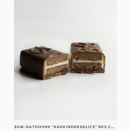
ЗОЖ-БАТОНЧИК "КАКKINDERDELICE" БЕЗ САХАРА, СОИ, ГЛЮТЕНА И ЛАКТОЗЫ СО СПИРУЛИНОЙ