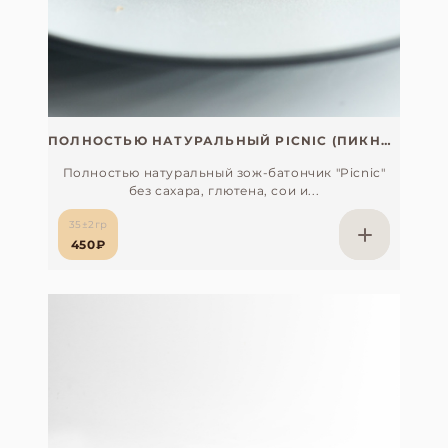
ПОЛНОСТЬЮ НАТУРАЛЬНЫЙ PICNIC (ПИКНИК) БЕЗ САХАРА, СОИ И ГЛЮТЕНА (С ПЕПТИДАМИ МОРСКОГО КОЛЛАГЕНА, ЯПОНИЯ)
Полностью натуральный зож-батончик "Picnic"
без сахара, глютена, сои и...
35±2гр
450₽