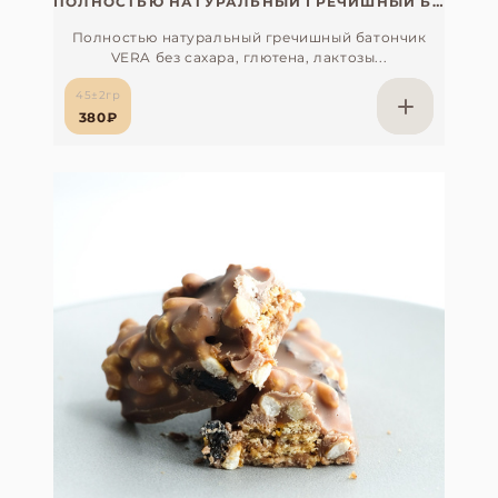
ПОЛНОСТЬЮ НАТУРАЛЬНЫЙ ГРЕЧИШНЫЙ БАТОНЧИК VERA БЕЗ САХАРА, СОИ, ГЛЮТЕНА И ЛАКТОЗЫ (ВЕГАН)
Полностью натуральный гречишный батончик
VERA без сахара, глютена, лактозы...
45±2гр
380₽