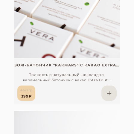
ЗОЖ-БАТОНЧИК "КАКMARS" С КАКАО EXTRA BRUT И ТЁМНЫМ ШОКОЛАДОМ, БЕЗ САХАРА, СОИ, ГЛЮТЕНА И ЛАКТОЗЫ (С ОРГАНИЧЕСКОЙ ХЛОРЕЛЛОЙ, ЯПОНИЯ)
Полностью натуральный шоколадно-
карамельный батончик c какао Extra Brut...
46±2гр
399₽