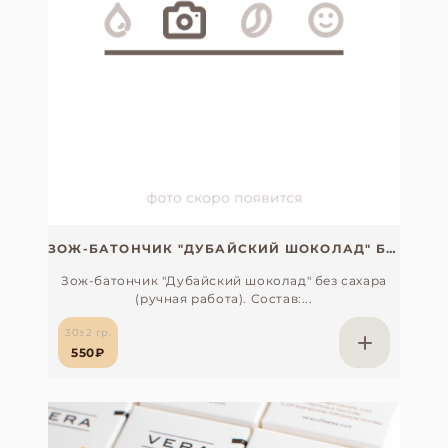
ЗОЖ-БАТОНЧИК "ДУБАЙСКИЙ ШОКОЛАД" БЕЗ САХАРА (РУЧНАЯ РАБОТА)
Зож-батончик "Дубайский шоколад" без сахара
(ручная работа). Состав:...
30±2 гр.
550₽