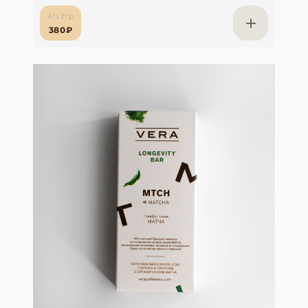
41±2гр
380₽