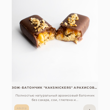
ЗОЖ-БАТОНЧИК "КАКSNICKERS" АРАХИСОВЫЙ БЕЗ САХАРА, СОИ, ГЛЮТЕНА И ЛАКТОЗЫ С ОРГАНИЧЕСКИМ ЭКСТРАКТОМ МАКИ ПЕРУАНСКОЙ
Полностью натуральный арахисовый батончик
без сахара, сои, глютена и...
46±2гр