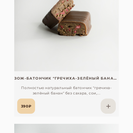
ЗОЖ-БАТОНЧИК "ГРЕЧИХА-ЗЕЛЁНЫЙ БАНАН" БЕЗ САХАРА, СОИ, ГЛЮТЕНА И ЛАКТОЗЫ (СО СПИРУЛИНОЙ)
Полностью натуральный батончик "гречиха-
зелёный банан" без сахара, сои,...
390₽