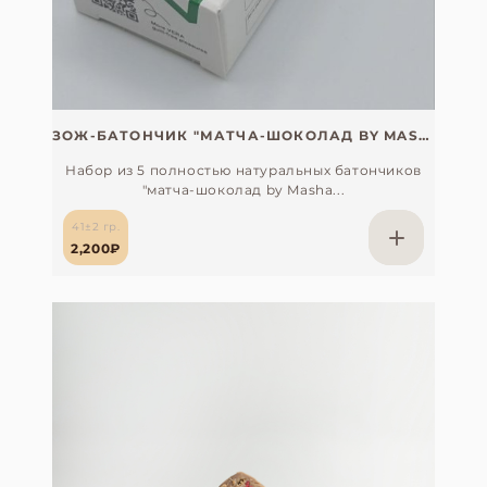
ЗОЖ-БАТОНЧИК "МАТЧА-ШОКОЛАД BY MASHA LOBANOVA" БЕЗ САХАРА, СОИ, ГЛЮТЕНА И ЛАКТОЗЫ (С ОРГАНИЧЕСКОЙ ЦЕРЕМОНИАЛЬНОЙ МАТЧА, ЯПОНИЯ). НАБОР ИЗ 5 ШТ. (ПЛАТНАЯ ДОСТАВКА)
Набор из 5 полностью натуральных батончиков
"матча-шоколад by Masha...
41±2 гр.
2,200₽