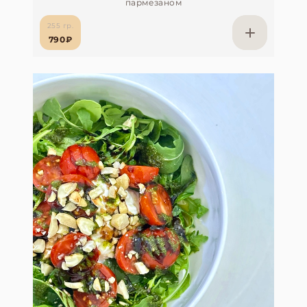
пармезаном
255 гр.
790₽