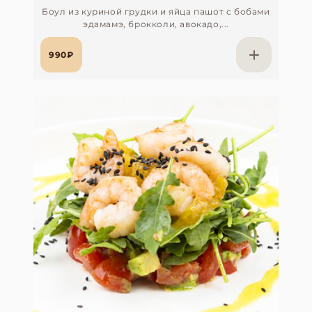
Боул из куриной грудки и яйца пашот с бобами
эдамамэ, брокколи, авокадо,...
990₽