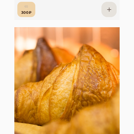
65
300₽