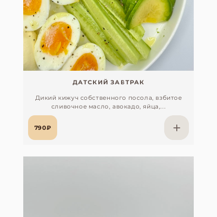
ДАТСКИЙ ЗАВТРАК
Дикий кижуч собственного посола, взбитое
сливочное масло, авокадо, яйца,...
790₽