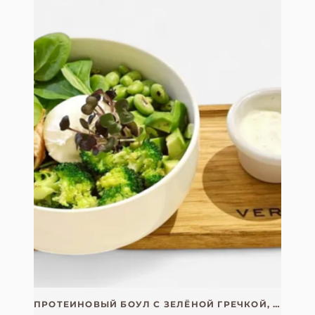
ПРОТЕИНОВЫЙ БОУЛ С ЗЕЛЁНОЙ ГРЕЧКОЙ, ЭДАМАМЭ И КУРИНОЙ ГРУДКОЙ