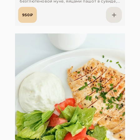
безглютеновой муке, яйцами пашот в сувиде,...
950₽