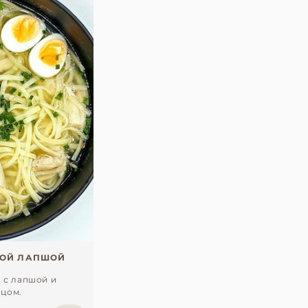
НОЙ ЛАПШОЙ
 с лапшой и
цом.