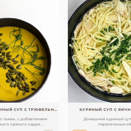
ВЕГАНСКИЙ ТЫКВЕННЫЙ СУП С ТРЮФЕЛЬНЫМ МАСЛОМ
КУРИНЫЙ СУП С ЯИЧ
з тыквы, с добавлением
Домашний куриный суп
ого пряного карри....
перепелиным яй