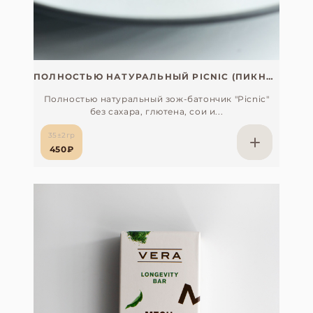
ПОЛНОСТЬЮ НАТУРАЛЬНЫЙ PICNIC (ПИКНИК) БЕЗ САХАРА, СОИ И ГЛЮТЕНА (С ПЕПТИДАМИ МОРСКОГО КОЛЛАГЕНА, ЯПОНИЯ)
Полностью натуральный зож-батончик "Picnic"
без сахара, глютена, сои и...
35±2гр
450₽