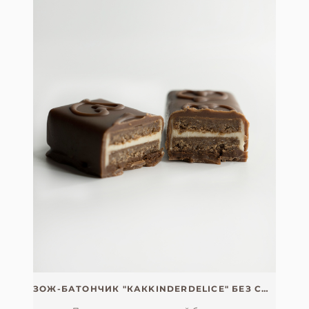
ЗОЖ-БАТОНЧИК "КАКKINDERDELICE" БЕЗ САХАРА, СОИ, ГЛЮТЕНА И ЛАКТОЗЫ СО СПИРУЛИНОЙ