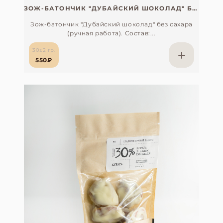
ЗОЖ-БАТОНЧИК "ДУБАЙСКИЙ ШОКОЛАД" БЕЗ САХАРА (РУЧНАЯ РАБОТА)
Зож-батончик "Дубайский шоколад" без сахара
(ручная работа). Состав:...
30±2 гр.
550₽