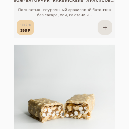
ЗОЖ-БАТОНЧИК "КАКSNICKERS" АРАХИСОВЫЙ БЕЗ САХАРА, СОИ, ГЛЮТЕНА И ЛАКТОЗЫ С ОРГАНИЧЕСКИМ ЭКСТРАКТОМ МАКИ ПЕРУАНСКОЙ
Полностью натуральный арахисовый батончик
без сахара, сои, глютена и...
46±2гр
399₽