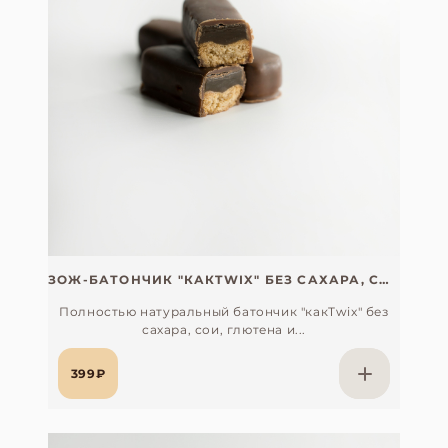
ЗОЖ-БАТОНЧИК "КАКTWIX" БЕЗ САХАРА, СОИ, ГЛЮТЕНА И ЛАКТОЗЫ C ХОДЖИЧА
Полностью натуральный батончик "какTwix" без
сахара, сои, глютена и...
399₽