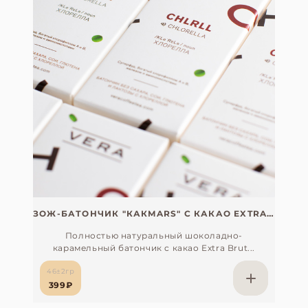
ЗОЖ-БАТОНЧИК "КАКMARS" С КАКАО EXTRA BRUT И ТЁМНЫМ ШОКОЛАДОМ, БЕЗ САХАРА, СОИ, ГЛЮТЕНА И ЛАКТОЗЫ (С ОРГАНИЧЕСКОЙ ХЛОРЕЛЛОЙ, ЯПОНИЯ)
Полностью натуральный шоколадно-
карамельный батончик c какао Extra Brut...
46±2гр
399₽