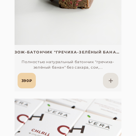
ЗОЖ-БАТОНЧИК "ГРЕЧИХА-ЗЕЛЁНЫЙ БАНАН" БЕЗ САХАРА, СОИ, ГЛЮТЕНА И ЛАКТОЗЫ (СО СПИРУЛИНОЙ)
Полностью натуральный батончик "гречиха-
зелёный банан" без сахара, сои,...
390₽