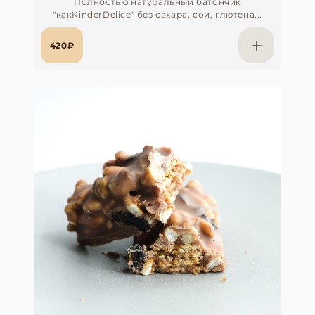
Полностью натуральный батончик
"какKinderDelice" без сахара, сои, глютена...
420₽