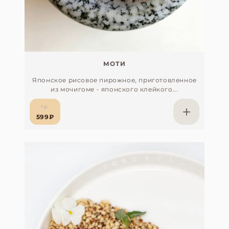
МОТИ
Японское рисовое пирожное, приготовленное
из мочигоме - японского клейкого...
гр.
599₽