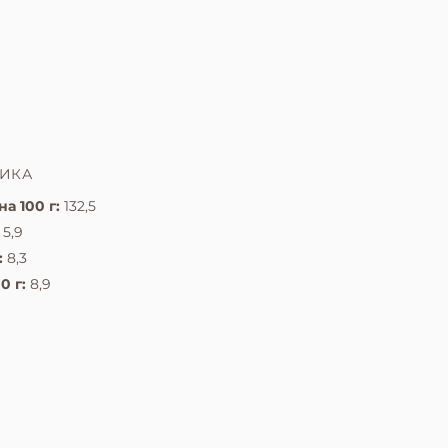
ТИКА
а 100 г:
132,5
5,9
:
8,3
0 г:
8,9