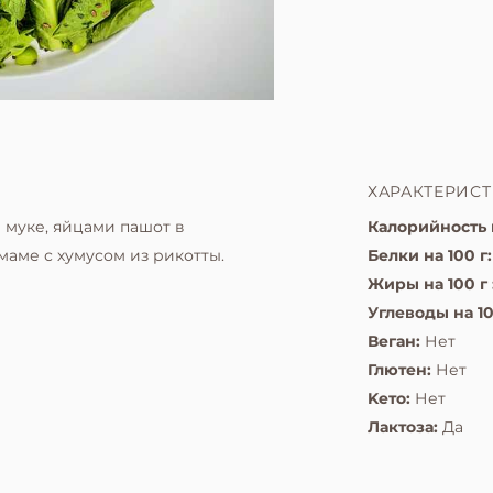
ХАРАКТЕРИС
 муке, яйцами пашот в
Калорийность н
маме с хумусом из рикотты.
Белки на 100 г:
Жиры на 100 г 
Углеводы на 10
Веган:
Нет
Глютен:
Нет
Kето:
Нет
Лактоза:
Да